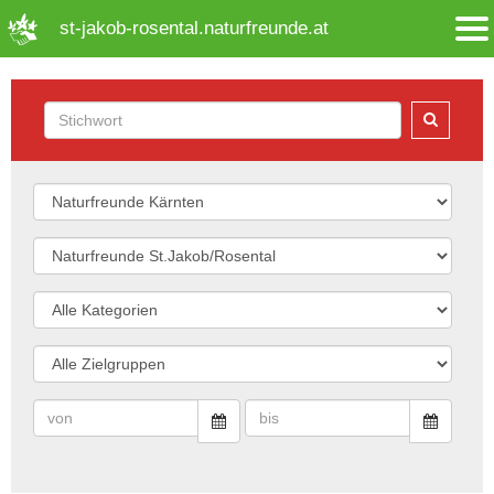
➜ Hauptregion der Seite anspringen
st-jakob-rosental.naturfreunde.at