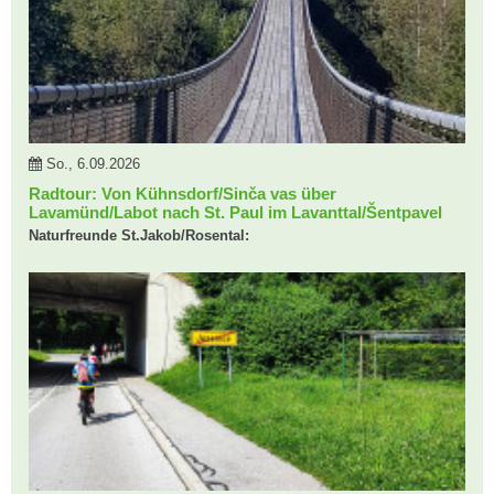
So., 6.09.2026
Radtour: Von Kühnsdorf/Sinča vas über
Lavamünd/Labot nach St. Paul im Lavanttal/Šentpavel
Naturfreunde St.Jakob/Rosental: