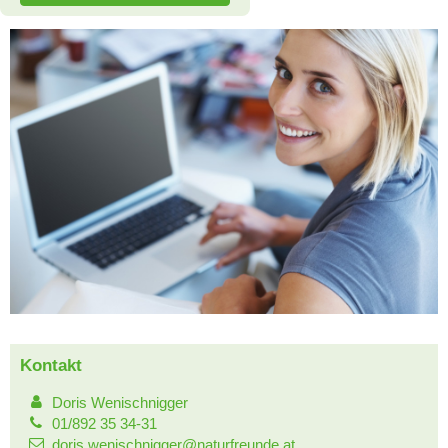
Kontakt
Doris Wenischnigger
01/892 35 34-31
doris.wenischnigger@naturfreunde.at