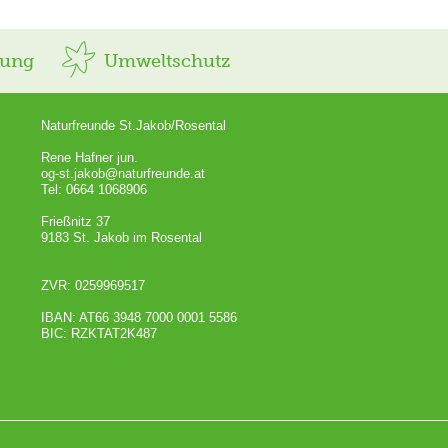
rung
Umweltschutz
Naturfreunde St.Jakob/Rosental
Rene Hafner jun.
og-st.jakob@naturfreunde.at
Tel: 0664 1068906
Frießnitz 37
9183 St. Jakob im Rosental
ZVR: 0259969517
IBAN: AT66 3948 7000 0001 5586
BIC: RZKTAT2K487