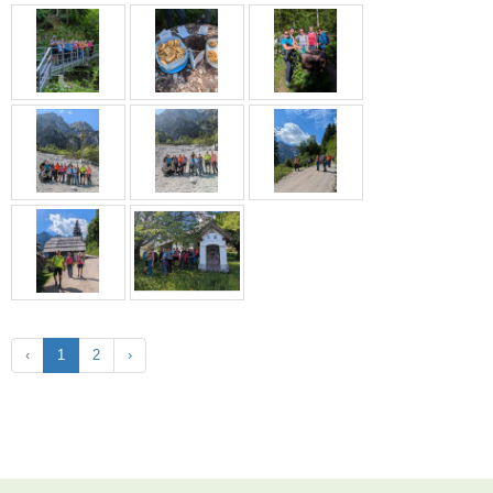
‹
1
2
›