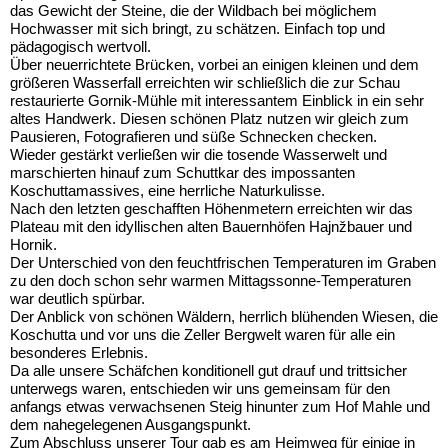
das Gewicht der Steine, die der Wildbach bei möglichem
Hochwasser mit sich bringt, zu schätzen. Einfach top und
pädagogisch wertvoll.
Über neuerrichtete Brücken, vorbei an einigen kleinen und dem
größeren Wasserfall erreichten wir schließlich die zur Schau
restaurierte Gornik-Mühle mit interessantem Einblick in ein sehr
altes Handwerk. Diesen schönen Platz nutzen wir gleich zum
Pausieren, Fotografieren und süße Schnecken checken.
Wieder gestärkt verließen wir die tosende Wasserwelt und
marschierten hinauf zum Schuttkar des impossanten
Koschuttamassives, eine herrliche Naturkulisse.
Nach den letzten geschafften Höhenmetern erreichten wir das
Plateau mit den idyllischen alten Bauernhöfen Hajnžbauer und
Hornik.
Der Unterschied von den feuchtfrischen Temperaturen im Graben
zu den doch schon sehr warmen Mittagssonne-Temperaturen
war deutlich spürbar.
Der Anblick von schönen Wäldern, herrlich blühenden Wiesen, die
Koschutta und vor uns die Zeller Bergwelt waren für alle ein
besonderes Erlebnis.
Da alle unsere Schäfchen konditionell gut drauf und trittsicher
unterwegs waren, entschieden wir uns gemeinsam für den
anfangs etwas verwachsenen Steig hinunter zum Hof Mahle und
dem nahegelegenen Ausgangspunkt.
Zum Abschluss unserer Tour gab es am Heimweg für einige in