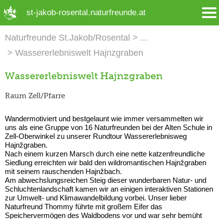
➜ Hauptregion der Seite anspringen
st-jakob-rosental.naturfreunde.at
Naturfreunde St.Jakob/Rosental
Wassererlebniswelt Hajnzgraben
Wassererlebniswelt Hajnzgraben
Raum Zell/Pfarre
Wandermotiviert und bestgelaunt wie immer versammelten wir
uns als eine Gruppe von 16 Naturfreunden bei der Alten Schule in
Zell-Oberwinkel zu unserer Rundtour Wassererlebnisweg
Hajnžgraben.
Nach einem kurzen Marsch durch eine nette katzenfreundliche
Siedlung erreichten wir bald den wildromantischen Hajnžgraben
mit seinem rauschenden Hajnžbach.
Am abwechslungsreichen Steig dieser wunderbaren Natur- und
Schluchtenlandschaft kamen wir an einigen interaktiven Stationen
zur Umwelt- und Klimawandelbildung vorbei. Unser lieber
Naturfreund Thommy führte mit großem Eifer das
Speichervermögen des Waldbodens vor und war sehr bemüht