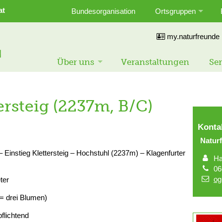
at
Bundesorganisation
Ortsgruppen
my.naturfreunde
Über uns
Veranstaltungen
Ser
ersteig (2237m, B/C)
Konta
Naturf
– Einstieg Klettersteig – Hochstuhl (2237m) – Klagenfurter
Ha
06
og
ter
= drei Blumen)
pflichtend