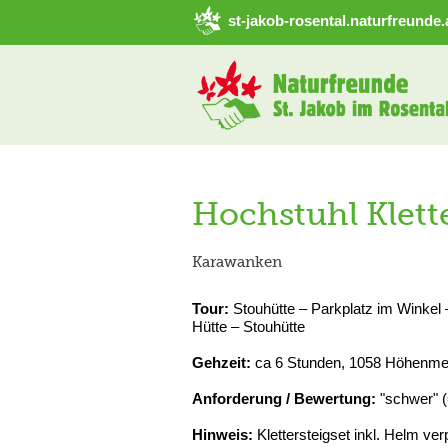
➜ Hauptregion der Seite anspringen
st-jakob-rosental.naturfreunde.
Hochstuhl Klett
Karawanken
Tour:
Stouhütte – Parkplatz im Winkel 
Hütte – Stouhütte
Gehzeit:
ca 6 Stunden, 1058 Höhenme
Anforderung / Bewertung:
"schwer" (
Hinweis:
Klettersteigset inkl. Helm ver