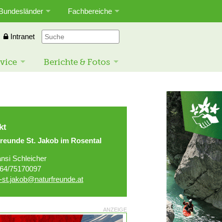
Bundesländer
Fachbereiche
Intranet
vice
Berichte & Fotos
kt
reunde St. Jakob im Rosental
nsi Schleicher
64/75170097
-st.jakob@naturfreunde.at
ANZEIGE