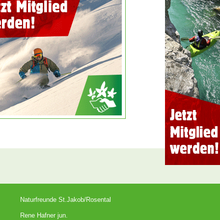
Naturfreunde St.Jakob/Rosental
Rene Hafner jun.