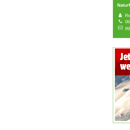
Naturf
Re
06
og