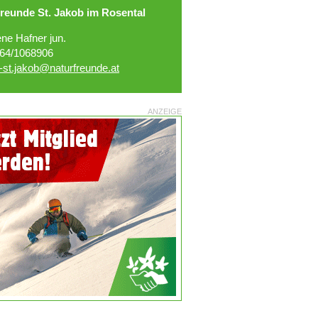
reunde St. Jakob im Rosental
ne Hafner jun.
64/1068906
-st.jakob@naturfreunde.at
ANZEIGE