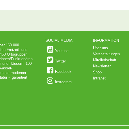
SOCIAL MEDIA
INFORMATION
über 160.000
Über uns
ten Freizeit- und
Youtube
Veranstaltungen
 460 Ortsgruppen,
rinnen/Funktionären
Mitgliedschaft
Twitter
en und Häusern, 100
Newsletter
dwasser-
Facebook
Shop
in als moderner
atur − garantiert!
Intranet
Instagram