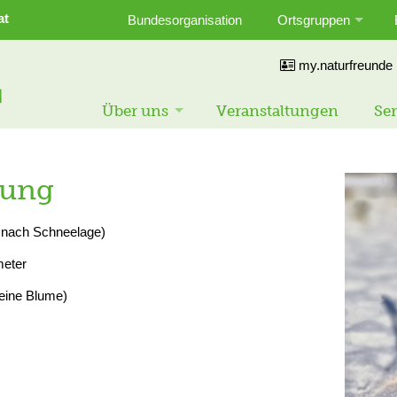
at
Bundesorganisation
Ortsgruppen
my.naturfreunde
Über uns
Veranstaltungen
Ser
rung
 nach Schneelage)
meter
 eine Blume)