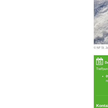
© NF St. J
31
Do
Treffpun
0
r
Konta