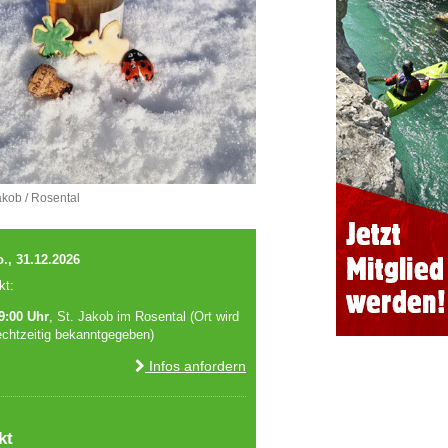
akob / Rosental
., 31.12.2026
kt:
9:00 Uhr
, St. Jakob im Rosental (Ort wird
echtzeitig bekanntgegeben)
Infos anfordern
kt